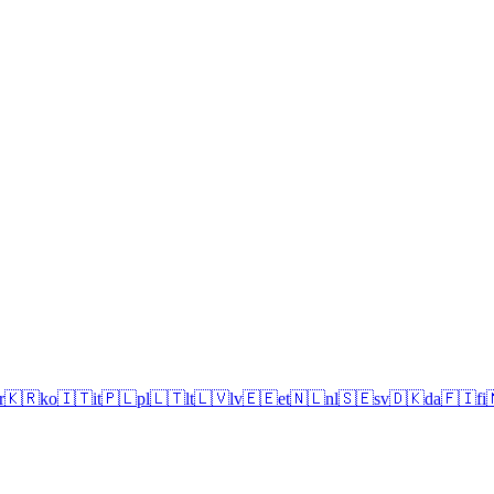
r
🇰🇷
ko
🇮🇹
it
🇵🇱
pl
🇱🇹
lt
🇱🇻
lv
🇪🇪
et
🇳🇱
nl
🇸🇪
sv
🇩🇰
da
🇫🇮
fi