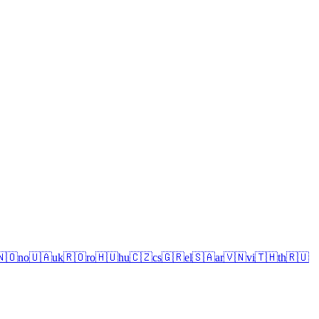
🇳🇴
no
🇺🇦
uk
🇷🇴
ro
🇭🇺
hu
🇨🇿
cs
🇬🇷
el
🇸🇦
ar
🇻🇳
vi
🇹🇭
th
🇷🇺