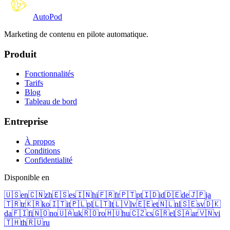
Auto
Pod
Marketing de contenu en pilote automatique.
Produit
Fonctionnalités
Tarifs
Blog
Tableau de bord
Entreprise
À propos
Conditions
Confidentialité
Disponible en
🇺🇸
en
🇨🇳
zh
🇪🇸
es
🇮🇳
hi
🇫🇷
fr
🇵🇹
pt
🇮🇩
id
🇩🇪
de
🇯🇵
ja
🇹🇷
tr
🇰🇷
ko
🇮🇹
it
🇵🇱
pl
🇱🇹
lt
🇱🇻
lv
🇪🇪
et
🇳🇱
nl
🇸🇪
sv
🇩🇰
da
🇫🇮
fi
🇳🇴
no
🇺🇦
uk
🇷🇴
ro
🇭🇺
hu
🇨🇿
cs
🇬🇷
el
🇸🇦
ar
🇻🇳
vi
🇹🇭
th
🇷🇺
ru