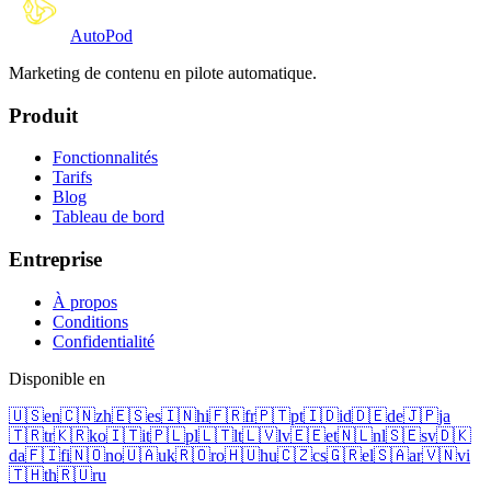
Auto
Pod
Marketing de contenu en pilote automatique.
Produit
Fonctionnalités
Tarifs
Blog
Tableau de bord
Entreprise
À propos
Conditions
Confidentialité
Disponible en
🇺🇸
en
🇨🇳
zh
🇪🇸
es
🇮🇳
hi
🇫🇷
fr
🇵🇹
pt
🇮🇩
id
🇩🇪
de
🇯🇵
ja
🇹🇷
tr
🇰🇷
ko
🇮🇹
it
🇵🇱
pl
🇱🇹
lt
🇱🇻
lv
🇪🇪
et
🇳🇱
nl
🇸🇪
sv
🇩🇰
da
🇫🇮
fi
🇳🇴
no
🇺🇦
uk
🇷🇴
ro
🇭🇺
hu
🇨🇿
cs
🇬🇷
el
🇸🇦
ar
🇻🇳
vi
🇹🇭
th
🇷🇺
ru