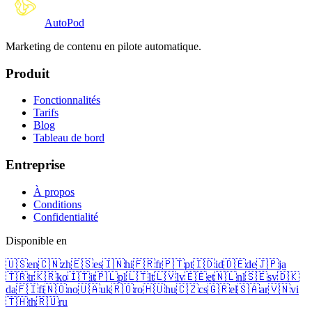
Auto
Pod
Marketing de contenu en pilote automatique.
Produit
Fonctionnalités
Tarifs
Blog
Tableau de bord
Entreprise
À propos
Conditions
Confidentialité
Disponible en
🇺🇸
en
🇨🇳
zh
🇪🇸
es
🇮🇳
hi
🇫🇷
fr
🇵🇹
pt
🇮🇩
id
🇩🇪
de
🇯🇵
ja
🇹🇷
tr
🇰🇷
ko
🇮🇹
it
🇵🇱
pl
🇱🇹
lt
🇱🇻
lv
🇪🇪
et
🇳🇱
nl
🇸🇪
sv
🇩🇰
da
🇫🇮
fi
🇳🇴
no
🇺🇦
uk
🇷🇴
ro
🇭🇺
hu
🇨🇿
cs
🇬🇷
el
🇸🇦
ar
🇻🇳
vi
🇹🇭
th
🇷🇺
ru