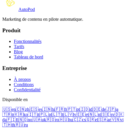
Auto
Pod
Marketing de contenu en pilote automatique.
Produit
Fonctionnalités
Tarifs
Blog
Tableau de bord
Entreprise
À propos
Conditions
Confidentialité
Disponible en
🇺🇸
en
🇨🇳
zh
🇪🇸
es
🇮🇳
hi
🇫🇷
fr
🇵🇹
pt
🇮🇩
id
🇩🇪
de
🇯🇵
ja
🇹🇷
tr
🇰🇷
ko
🇮🇹
it
🇵🇱
pl
🇱🇹
lt
🇱🇻
lv
🇪🇪
et
🇳🇱
nl
🇸🇪
sv
🇩🇰
da
🇫🇮
fi
🇳🇴
no
🇺🇦
uk
🇷🇴
ro
🇭🇺
hu
🇨🇿
cs
🇬🇷
el
🇸🇦
ar
🇻🇳
vi
🇹🇭
th
🇷🇺
ru