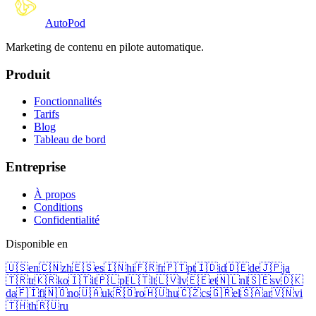
Auto
Pod
Marketing de contenu en pilote automatique.
Produit
Fonctionnalités
Tarifs
Blog
Tableau de bord
Entreprise
À propos
Conditions
Confidentialité
Disponible en
🇺🇸
en
🇨🇳
zh
🇪🇸
es
🇮🇳
hi
🇫🇷
fr
🇵🇹
pt
🇮🇩
id
🇩🇪
de
🇯🇵
ja
🇹🇷
tr
🇰🇷
ko
🇮🇹
it
🇵🇱
pl
🇱🇹
lt
🇱🇻
lv
🇪🇪
et
🇳🇱
nl
🇸🇪
sv
🇩🇰
da
🇫🇮
fi
🇳🇴
no
🇺🇦
uk
🇷🇴
ro
🇭🇺
hu
🇨🇿
cs
🇬🇷
el
🇸🇦
ar
🇻🇳
vi
🇹🇭
th
🇷🇺
ru