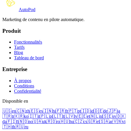
Auto
Pod
Marketing de contenu en pilote automatique.
Produit
Fonctionnalités
Tarifs
Blog
Tableau de bord
Entreprise
À propos
Conditions
Confidentialité
Disponible en
🇺🇸
en
🇨🇳
zh
🇪🇸
es
🇮🇳
hi
🇫🇷
fr
🇵🇹
pt
🇮🇩
id
🇩🇪
de
🇯🇵
ja
🇹🇷
tr
🇰🇷
ko
🇮🇹
it
🇵🇱
pl
🇱🇹
lt
🇱🇻
lv
🇪🇪
et
🇳🇱
nl
🇸🇪
sv
🇩🇰
da
🇫🇮
fi
🇳🇴
no
🇺🇦
uk
🇷🇴
ro
🇭🇺
hu
🇨🇿
cs
🇬🇷
el
🇸🇦
ar
🇻🇳
vi
🇹🇭
th
🇷🇺
ru