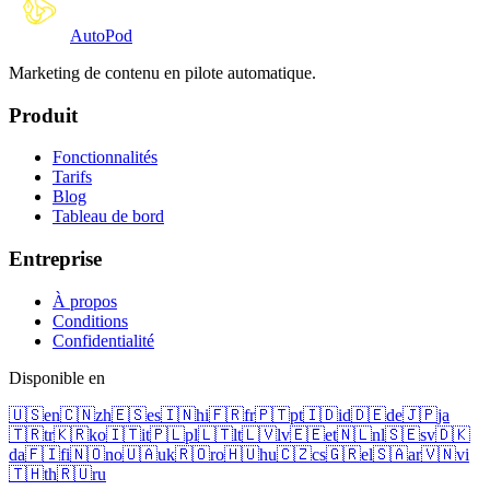
Auto
Pod
Marketing de contenu en pilote automatique.
Produit
Fonctionnalités
Tarifs
Blog
Tableau de bord
Entreprise
À propos
Conditions
Confidentialité
Disponible en
🇺🇸
en
🇨🇳
zh
🇪🇸
es
🇮🇳
hi
🇫🇷
fr
🇵🇹
pt
🇮🇩
id
🇩🇪
de
🇯🇵
ja
🇹🇷
tr
🇰🇷
ko
🇮🇹
it
🇵🇱
pl
🇱🇹
lt
🇱🇻
lv
🇪🇪
et
🇳🇱
nl
🇸🇪
sv
🇩🇰
da
🇫🇮
fi
🇳🇴
no
🇺🇦
uk
🇷🇴
ro
🇭🇺
hu
🇨🇿
cs
🇬🇷
el
🇸🇦
ar
🇻🇳
vi
🇹🇭
th
🇷🇺
ru