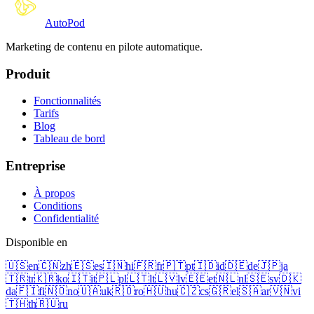
Auto
Pod
Marketing de contenu en pilote automatique.
Produit
Fonctionnalités
Tarifs
Blog
Tableau de bord
Entreprise
À propos
Conditions
Confidentialité
Disponible en
🇺🇸
en
🇨🇳
zh
🇪🇸
es
🇮🇳
hi
🇫🇷
fr
🇵🇹
pt
🇮🇩
id
🇩🇪
de
🇯🇵
ja
🇹🇷
tr
🇰🇷
ko
🇮🇹
it
🇵🇱
pl
🇱🇹
lt
🇱🇻
lv
🇪🇪
et
🇳🇱
nl
🇸🇪
sv
🇩🇰
da
🇫🇮
fi
🇳🇴
no
🇺🇦
uk
🇷🇴
ro
🇭🇺
hu
🇨🇿
cs
🇬🇷
el
🇸🇦
ar
🇻🇳
vi
🇹🇭
th
🇷🇺
ru