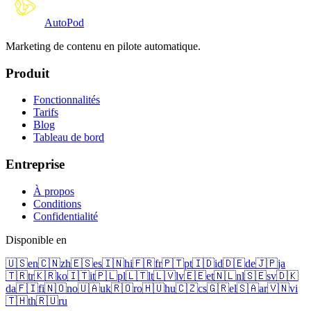
Auto
Pod
Marketing de contenu en pilote automatique.
Produit
Fonctionnalités
Tarifs
Blog
Tableau de bord
Entreprise
À propos
Conditions
Confidentialité
Disponible en
🇺🇸
en
🇨🇳
zh
🇪🇸
es
🇮🇳
hi
🇫🇷
fr
🇵🇹
pt
🇮🇩
id
🇩🇪
de
🇯🇵
ja
🇹🇷
tr
🇰🇷
ko
🇮🇹
it
🇵🇱
pl
🇱🇹
lt
🇱🇻
lv
🇪🇪
et
🇳🇱
nl
🇸🇪
sv
🇩🇰
da
🇫🇮
fi
🇳🇴
no
🇺🇦
uk
🇷🇴
ro
🇭🇺
hu
🇨🇿
cs
🇬🇷
el
🇸🇦
ar
🇻🇳
vi
🇹🇭
th
🇷🇺
ru