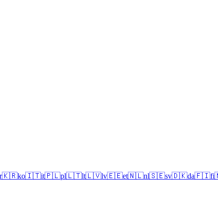
r
🇰🇷
ko
🇮🇹
it
🇵🇱
pl
🇱🇹
lt
🇱🇻
lv
🇪🇪
et
🇳🇱
nl
🇸🇪
sv
🇩🇰
da
🇫🇮
fi