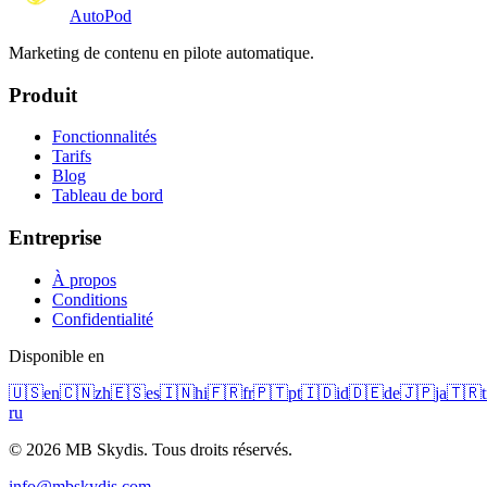
Auto
Pod
Marketing de contenu en pilote automatique.
Produit
Fonctionnalités
Tarifs
Blog
Tableau de bord
Entreprise
À propos
Conditions
Confidentialité
Disponible en
🇺🇸
en
🇨🇳
zh
🇪🇸
es
🇮🇳
hi
🇫🇷
fr
🇵🇹
pt
🇮🇩
id
🇩🇪
de
🇯🇵
ja
🇹🇷
t
ru
© 2026 MB Skydis. Tous droits réservés.
info@mbskydis.com