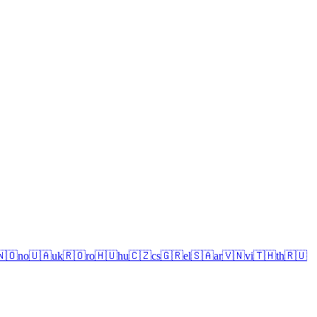
🇳🇴
no
🇺🇦
uk
🇷🇴
ro
🇭🇺
hu
🇨🇿
cs
🇬🇷
el
🇸🇦
ar
🇻🇳
vi
🇹🇭
th
🇷🇺