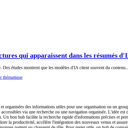
ctures qui apparaissent dans les résumés d'
ité. Des études montrent que les modèles d'IA citent souvent du contenu..
er thématique
et organisées des informations utiles pour une organisation ou un group
accessibles via une recherche ou une navigation organisée. L'idée est de
u. Un bon hub facilite la recherche rapide d'informations précises et perm
ore la productivité, accélère l'intégration des nouveaux venus et assure
rsonnes partent ou changent de rôle. Pour rester utile, un hub de conna