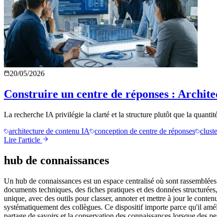
20/05/2026
Construire un centre de réponses : Archite
La recherche IA privilégie la clarté et la structure plutôt que la quant
architecture de contenu IA
conception de centre de réponses
clust
Lire l'article
hub de connaissances
Un hub de connaissances est un espace centralisé où sont rassemblées 
documents techniques, des fiches pratiques et des données structurées, 
unique, avec des outils pour classer, annoter et mettre à jour le conten
systématiquement des collègues. Ce dispositif importe parce qu'il améli
partage de savoirs et la conservation des connaissances lorsque des pe