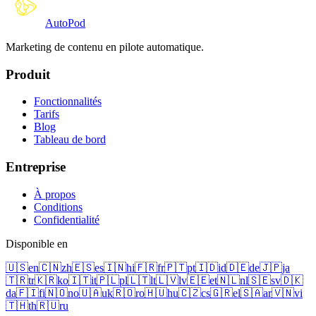
Auto
Pod
Marketing de contenu en pilote automatique.
Produit
Fonctionnalités
Tarifs
Blog
Tableau de bord
Entreprise
À propos
Conditions
Confidentialité
Disponible en
🇺🇸
en
🇨🇳
zh
🇪🇸
es
🇮🇳
hi
🇫🇷
fr
🇵🇹
pt
🇮🇩
id
🇩🇪
de
🇯🇵
ja
🇹🇷
tr
🇰🇷
ko
🇮🇹
it
🇵🇱
pl
🇱🇹
lt
🇱🇻
lv
🇪🇪
et
🇳🇱
nl
🇸🇪
sv
🇩🇰
da
🇫🇮
fi
🇳🇴
no
🇺🇦
uk
🇷🇴
ro
🇭🇺
hu
🇨🇿
cs
🇬🇷
el
🇸🇦
ar
🇻🇳
vi
🇹🇭
th
🇷🇺
ru