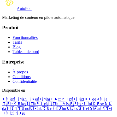
Auto
Pod
Marketing de contenu en pilote automatique.
Produit
Fonctionnalités
Tarifs
Blog
Tableau de bord
Entreprise
À propos
Conditions
Confidentialité
Disponible en
🇺🇸
en
🇨🇳
zh
🇪🇸
es
🇮🇳
hi
🇫🇷
fr
🇵🇹
pt
🇮🇩
id
🇩🇪
de
🇯🇵
ja
🇹🇷
tr
🇰🇷
ko
🇮🇹
it
🇵🇱
pl
🇱🇹
lt
🇱🇻
lv
🇪🇪
et
🇳🇱
nl
🇸🇪
sv
🇩🇰
da
🇫🇮
fi
🇳🇴
no
🇺🇦
uk
🇷🇴
ro
🇭🇺
hu
🇨🇿
cs
🇬🇷
el
🇸🇦
ar
🇻🇳
vi
🇹🇭
th
🇷🇺
ru