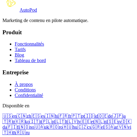
Auto
Pod
Marketing de contenu en pilote automatique.
Produit
Fonctionnalités
Tarifs
Blog
Tableau de bord
Entreprise
À propos
Conditions
Confidentialité
Disponible en
🇺🇸
en
🇨🇳
zh
🇪🇸
es
🇮🇳
hi
🇫🇷
fr
🇵🇹
pt
🇮🇩
id
🇩🇪
de
🇯🇵
ja
🇹🇷
tr
🇰🇷
ko
🇮🇹
it
🇵🇱
pl
🇱🇹
lt
🇱🇻
lv
🇪🇪
et
🇳🇱
nl
🇸🇪
sv
🇩🇰
da
🇫🇮
fi
🇳🇴
no
🇺🇦
uk
🇷🇴
ro
🇭🇺
hu
🇨🇿
cs
🇬🇷
el
🇸🇦
ar
🇻🇳
vi
🇹🇭
th
🇷🇺
ru