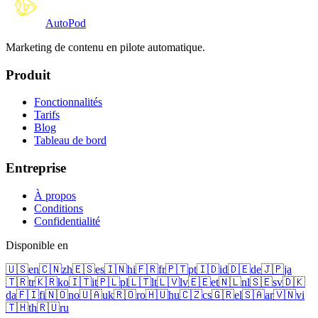
Auto
Pod
Marketing de contenu en pilote automatique.
Produit
Fonctionnalités
Tarifs
Blog
Tableau de bord
Entreprise
À propos
Conditions
Confidentialité
Disponible en
🇺🇸
en
🇨🇳
zh
🇪🇸
es
🇮🇳
hi
🇫🇷
fr
🇵🇹
pt
🇮🇩
id
🇩🇪
de
🇯🇵
ja
🇹🇷
tr
🇰🇷
ko
🇮🇹
it
🇵🇱
pl
🇱🇹
lt
🇱🇻
lv
🇪🇪
et
🇳🇱
nl
🇸🇪
sv
🇩🇰
da
🇫🇮
fi
🇳🇴
no
🇺🇦
uk
🇷🇴
ro
🇭🇺
hu
🇨🇿
cs
🇬🇷
el
🇸🇦
ar
🇻🇳
vi
🇹🇭
th
🇷🇺
ru