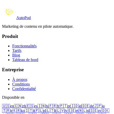
Auto
Pod
Marketing de contenu en pilote automatique.
Produit
Fonctionnalités
Tarifs
Blog
Tableau de bord
Entreprise
À propos
Conditions
Confidentialité
Disponible en
🇺🇸
en
🇨🇳
zh
🇪🇸
es
🇮🇳
hi
🇫🇷
fr
🇵🇹
pt
🇮🇩
id
🇩🇪
de
🇯🇵
ja
🇹🇷
tr
🇰🇷
ko
🇮🇹
it
🇵🇱
pl
🇱🇹
lt
🇱🇻
lv
🇪🇪
et
🇳🇱
nl
🇸🇪
sv
🇩🇰