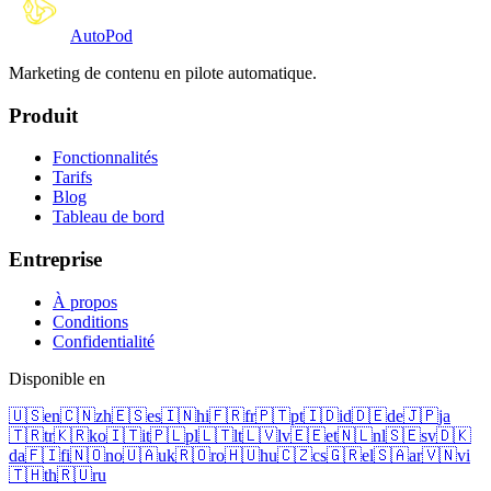
Auto
Pod
Marketing de contenu en pilote automatique.
Produit
Fonctionnalités
Tarifs
Blog
Tableau de bord
Entreprise
À propos
Conditions
Confidentialité
Disponible en
🇺🇸
en
🇨🇳
zh
🇪🇸
es
🇮🇳
hi
🇫🇷
fr
🇵🇹
pt
🇮🇩
id
🇩🇪
de
🇯🇵
ja
🇹🇷
tr
🇰🇷
ko
🇮🇹
it
🇵🇱
pl
🇱🇹
lt
🇱🇻
lv
🇪🇪
et
🇳🇱
nl
🇸🇪
sv
🇩🇰
da
🇫🇮
fi
🇳🇴
no
🇺🇦
uk
🇷🇴
ro
🇭🇺
hu
🇨🇿
cs
🇬🇷
el
🇸🇦
ar
🇻🇳
vi
🇹🇭
th
🇷🇺
ru