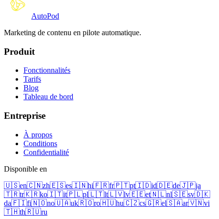
Auto
Pod
Marketing de contenu en pilote automatique.
Produit
Fonctionnalités
Tarifs
Blog
Tableau de bord
Entreprise
À propos
Conditions
Confidentialité
Disponible en
🇺🇸
en
🇨🇳
zh
🇪🇸
es
🇮🇳
hi
🇫🇷
fr
🇵🇹
pt
🇮🇩
id
🇩🇪
de
🇯🇵
ja
🇹🇷
tr
🇰🇷
ko
🇮🇹
it
🇵🇱
pl
🇱🇹
lt
🇱🇻
lv
🇪🇪
et
🇳🇱
nl
🇸🇪
sv
🇩🇰
da
🇫🇮
fi
🇳🇴
no
🇺🇦
uk
🇷🇴
ro
🇭🇺
hu
🇨🇿
cs
🇬🇷
el
🇸🇦
ar
🇻🇳
vi
🇹🇭
th
🇷🇺
ru