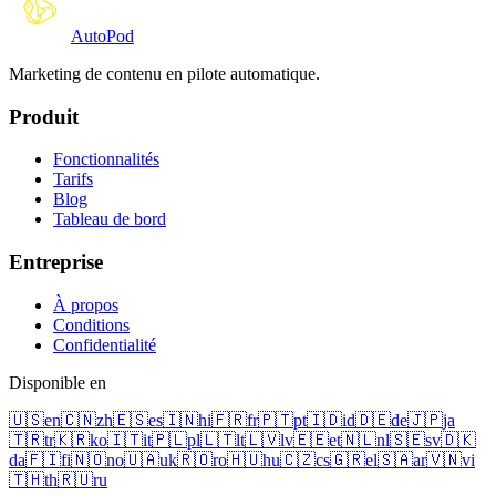
Auto
Pod
Marketing de contenu en pilote automatique.
Produit
Fonctionnalités
Tarifs
Blog
Tableau de bord
Entreprise
À propos
Conditions
Confidentialité
Disponible en
🇺🇸
en
🇨🇳
zh
🇪🇸
es
🇮🇳
hi
🇫🇷
fr
🇵🇹
pt
🇮🇩
id
🇩🇪
de
🇯🇵
ja
🇹🇷
tr
🇰🇷
ko
🇮🇹
it
🇵🇱
pl
🇱🇹
lt
🇱🇻
lv
🇪🇪
et
🇳🇱
nl
🇸🇪
sv
🇩🇰
da
🇫🇮
fi
🇳🇴
no
🇺🇦
uk
🇷🇴
ro
🇭🇺
hu
🇨🇿
cs
🇬🇷
el
🇸🇦
ar
🇻🇳
vi
🇹🇭
th
🇷🇺
ru