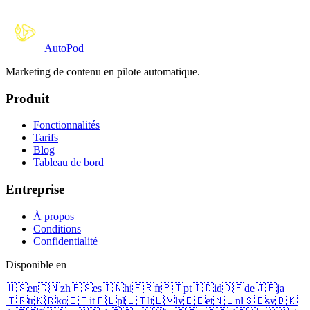
Auto
Pod
Marketing de contenu en pilote automatique.
Produit
Fonctionnalités
Tarifs
Blog
Tableau de bord
Entreprise
À propos
Conditions
Confidentialité
Disponible en
🇺🇸
en
🇨🇳
zh
🇪🇸
es
🇮🇳
hi
🇫🇷
fr
🇵🇹
pt
🇮🇩
id
🇩🇪
de
🇯🇵
ja
🇹🇷
tr
🇰🇷
ko
🇮🇹
it
🇵🇱
pl
🇱🇹
lt
🇱🇻
lv
🇪🇪
et
🇳🇱
nl
🇸🇪
sv
🇩🇰