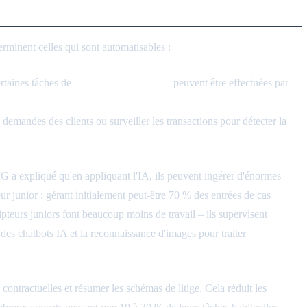
rminent celles qui sont automatisables :
ertaines tâches de
conformité et d'audit
peuvent être effectuées par
tion des risques et de conformité pourrait être automatisé
demandes des clients ou surveiller les transactions pour détecter la
IG a expliqué qu'en appliquant l'IA, ils peuvent ingérer d'énormes
ur junior : gérant initialement peut-être 70 % des entrées de cas
ripteurs juniors font beaucoup moins de travail – ils supervisent
 des chatbots IA et la reconnaissance d'images pour traiter
 contractuelles et résumer les schémas de litige. Cela réduit les