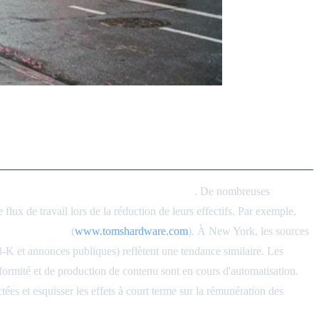
 : Licenciements liés à l'IA en
atisation et l'intelligence artificielle (IA)
. De nombreuses
flux de travail lors de la réduction de leurs effectifs. Par exemple,
/automatisation
(
www.tomshardware.com
). À New York, les sources
 8-K et annonces publiques) reflètent une tendance similaire. Les
formité et de production de contenu sont en cours d'automatisation.
es et esquisser les effets à court terme sur la rémunération des