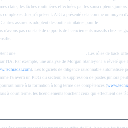
rmes clairs, les tâches routinières effectuées par les souscripteurs junior
 cas complexes. Jusqu'à présent, AIG a présenté cela comme un moyen d'
D'autres assureurs adoptent des outils similaires pour le
traitement des 
ous n'avons pas constaté de rapports de licenciements massifs chez les g
nsifie.
lètent une
automatisation au niveau des tâches
. Les rôles de back-offi
 par l'IA. Par exemple, une analyse de Morgan Stanley/FT a révélé que le
w.techradar.com
). Les logiciels de diligence raisonnable automatisée
 Comme l'a averti un PDG du secteur, la suppression de postes juniors p
pourrait nuire à la formation à long terme des compétences (
www.techr
mais à court terme, les licenciements touchent ceux qui effectuent des tâc
mité