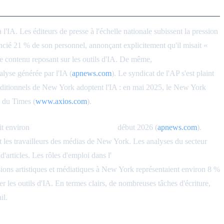
'IA. Les éditeurs de presse à l'échelle nationale subissent la pression
cié 21 % de son personnel, annonçant explicitement qu'il misait «
de contenu reposant sur les outils d'IA. De même,
The Associated
alyse générée par l'IA (
apnews.com
). Le syndicat de l'AP s'est plaint
aditionnels de New York adoptent l'IA : en mai 2025, le New York
u du Times (
www.axios.com
).
it environ
un tiers de son personnel
début 2026 (
apnews.com
).
t les travailleurs des médias de New York. Les analyses du secteur
'articles. Les rôles d'emploi dans l'
édition, la mise en page et le
essions artistiques et médiatiques à New York représentaient environ 8 %
r les outils d'IA. En termes clairs, de nombreuses tâches d'écriture,
il.