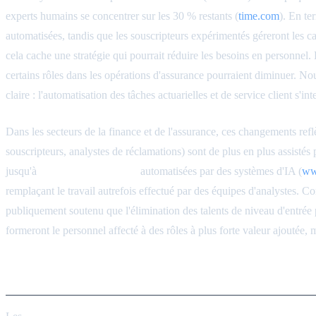
experts humains se concentrer sur les 30 % restants (
time.com
). En te
automatisées, tandis que les souscripteurs expérimentés géreront les
cela cache une stratégie qui pourrait réduire les besoins en personnel. 
certains rôles dans les opérations d'assurance pourraient diminuer. N
claire : l'automatisation des tâches actuarielles et de service client s'inte
Dans les secteurs de la finance et de l'assurance, ces changements ref
souscripteurs, analystes de réclamations) sont de plus en plus assistés
jusqu'à
30 % de leurs tâches
automatisées par des systèmes d'IA (
ww
remplaçant le travail autrefois effectué par des équipes d'analystes.
publiquement soutenu que l'élimination des talents de niveau d'entrée 
formeront le personnel affecté à des rôles à plus forte valeur ajoutée, 
Services juridiques et de confor