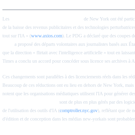
Médias et production de conten
Les
industries des médias et du contenu
de New York ont été particul
de la baisse des revenus publicitaires et des technologies perturbatric
tout sur l'IA » (
www.axios.com
). Le PDG a déclaré que des coupes dou
Press
a proposé des départs volontaires aux journalistes basés aux États
que la direction « flirtait avec l'intelligence artificielle » tout en laiss
Times a conclu un accord pour concéder sous licence ses archives à A
Ces changements sont parallèles à des licenciements réels dans les ré
Beaucoup de ces réductions ont eu lieu en dehors de New York, mais el
notent que les organisations médiatiques utilisent l'IA pour générer de
contenu des médias sociaux
sont de plus en plus gérés par des logici
de l'utilisation des outils d'IA (
comptroller.nyc.gov
), reflétant que de 
d'édition et de conception dans les médias new-yorkais sont probableme