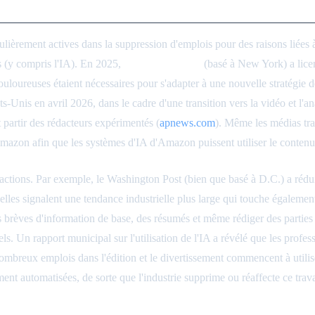
u
ièrement actives dans la suppression d'emplois pour des raisons liées à l
es (y compris l'IA). En 2025,
Business Insider
(basé à New York) a licen
loureuses étaient nécessaires pour s'adapter à une nouvelle stratégie 
-Unis en avril 2026, dans le cadre d'une transition vers la vidéo et l'an
ant partir des rédacteurs expérimentés (
apnews.com
). Même les médias tr
mazon afin que les systèmes d'IA d'Amazon puissent utiliser le conten
dactions. Par exemple, le Washington Post (bien que basé à D.C.) a rédu
les signalent une tendance industrielle plus large qui touche égalemen
s brèves d'information de base, des résumés et même rédiger des parties d
els. Un rapport municipal sur l'utilisation de l'IA a révélé que les prof
nombreux emplois dans l'édition et le divertissement commencent à utilise
nt automatisées, de sorte que l'industrie supprime ou réaffecte ce trava