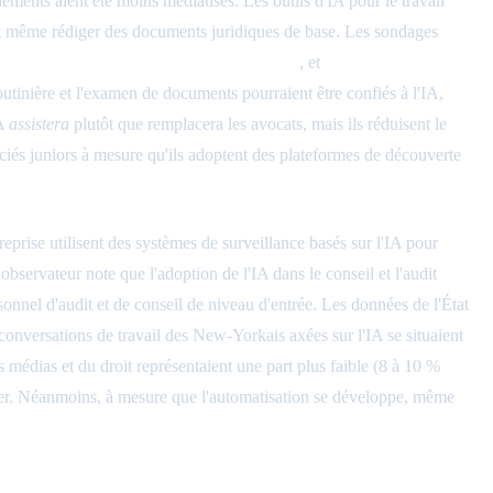
iements aient été moins médiatisés. Les outils d'IA pour le travail
 et même rédiger des documents juridiques de base. Les sondages
it effectuer jusqu'à 10 % de leurs tâches
, et
23 % pensaient que
utinière et l'examen de documents pourraient être confiés à l'IA,
IA
assistera
plutôt que remplacera les avocats, mais ils réduisent le
ciés juniors à mesure qu'ils adoptent des plateformes de découverte
reprise utilisent des systèmes de surveillance basés sur l'IA pour
bservateur note que l'adoption de l'IA dans le conseil et l'audit
nnel d'audit et de conseil de niveau d'entrée. Les données de l'État
 conversations de travail des New-Yorkais axées sur l'IA se situaient
s médias et du droit représentaient une part plus faible (8 à 10 %
ier. Néanmoins, à mesure que l'automatisation se développe, même