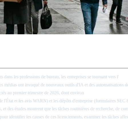
 finance et les médias à New York
dans les professions de bureau, les entreprises se tournant vers l'
autom
 des médias ont invoqué de nouveaux outils d'IA et des automatisations de 
nciés au premier trimestre de 2026, dont environ
48 % attribués à l'IA
l de l'État et les avis WARN) et les dépôts d'entreprise (formulaires SEC
 et des études montrent que les tâches routinières de recherche, de con
identifier les causes de ces licenciements, examiner les tâches affecté