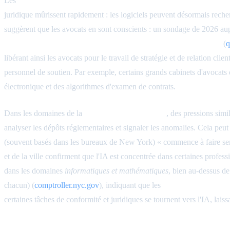
Les
cabinets d'avocats et les départements juridiques d'entreprise
juridique mûrissent rapidement : les logiciels peuvent désormais rech
suggèrent que les avocats en sont conscients : un sondage de 2026 au
l'IA pourrait éventuellement gérer 30 % ou plus de leur travail
(
q
libérant ainsi les avocats pour le travail de stratégie et de relation clie
personnel de soutien. Par exemple, certains grands cabinets d'avocats 
électronique et des algorithmes d'examen de contrats.
Dans les domaines de la
conformité et du conseil
, des pressions simi
analyser les dépôts réglementaires et signaler les anomalies. Cela peut
(souvent basés dans les bureaux de New York) « commence à faire senti
et de la ville confirment que l'IA est concentrée dans certaines profes
dans les domaines
informatiques et mathématiques
, bien au-dessus d
chacun) (
comptroller.nyc.gov
), indiquant que les
services aux entrep
certaines tâches de conformité et juridiques se tournent vers l'IA, la