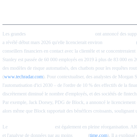
Réductions dans les secteurs de l
Les grandes
sociétés financières de New York
ont annoncé des suppre
a révélé début mars 2026 qu'elle licencierait environ
2 500 employés
(
conseillers financiers en contact avec la clientèle et se concentreraient 
Stanley est passée de 60 000 employés en 2019 à plus de 83 000 en 202
des modèles de risque automatisés, des chatbots pour les requêtes rout
(
www.techradar.com
). Pour contextualiser, des analystes de Morgan 
l'automatisation d'ici 2030 – de l'ordre de 10 % des effectifs de la fi
discrètement diminué le nombre d'employés, et des sociétés de fintech
Par exemple, Jack Dorsey, PDG de Block, a annoncé le licenciement 
alors même que Block rapportait des bénéfices croissants, soulignant un
Le
secteur de l'assurance
est également en pleine réorganisation. AIG
et l'analyse de données par au moins
10 fois
(
time.com
). Il a expliqu