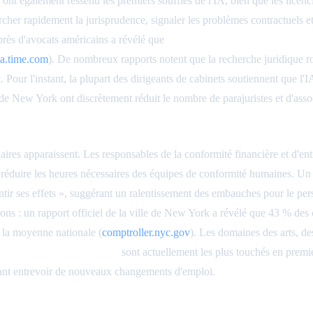
ont également ressenti les premiers souffles de l'IA, bien que les licenc
ercher rapidement la jurisprudence, signaler les problèmes contractuels
près d'avocats américains a révélé que
38 % estimaient que l'IA pouva
a.time.com
). De nombreux rapports notent que la recherche juridique ro
nt. Pour l'instant, la plupart des dirigeants de cabinets soutiennent que l'
de New York ont discrètement réduit le nombre de parajuristes et d'asso
laires apparaissent. Les responsables de la conformité financière et d'ent
 réduire les heures nécessaires des équipes de conformité humaines. Un o
r ses effets », suggérant un ralentissement des embauches pour le perso
sions : un rapport officiel de la ville de New York a révélé que 43 % des
e la moyenne nationale (
comptroller.nyc.gov
). Les domaines des arts, de
rises de haute technologie
sont actuellement les plus touchés en prem
issant entrevoir de nouveaux changements d'emploi.