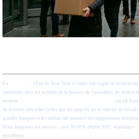
Réalignement de l'emploi dans la
mars 2026
En
mars 2026
, l'État de New York a connu une vague de licenciements 
entreprises dans les secteurs de la finance, de l'assurance, du droit et
environ
78 500 travailleurs technologiques américains
ont été lice
de données officielles (telles que les rapports sur le marché du travai
grandes banques et les médias ont annoncé des suppressions d'emplois,
Nous analysons les preuves – avis WARN, dépôts SEC, reportages – pour 
travailleurs.