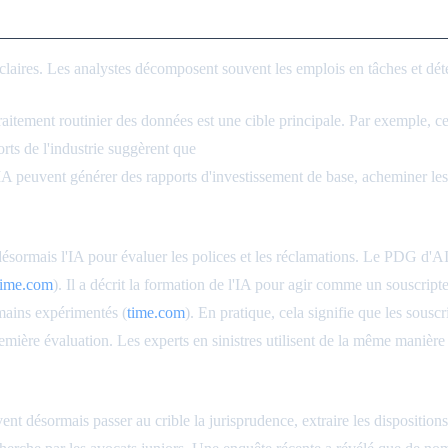
niveau des tâches
claires. Les analystes décomposent souvent les emplois en tâches et déte
 traitement routinier des données est une cible principale. Par exemple, c
orts de l'industrie suggèrent que
30 % ou plus du travail actuel de ges
IA peuvent générer des rapports d'investissement de base, acheminer les 
désormais l'IA pour évaluer les polices et les réclamations. Le PDG d'A
time.com
). Il a décrit la formation de l'IA pour agir comme un souscripte
umains expérimentés (
time.com
). En pratique, cela signifie que les sousc
remière évaluation. Les experts en sinistres utilisent de la même manière
vent désormais passer au crible la jurisprudence, extraire les dispositions