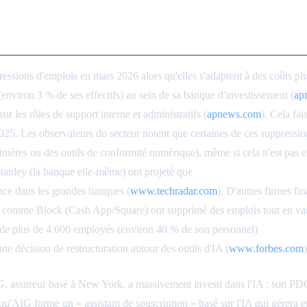
a finance et de l'assurance
ssions d'emplois en mars 2026 alors qu'elles s'adaptent à des coûts pl
environ 3 % de ses effectifs) au sein de sa banque d'investissement (
ap
sur les rôles de support interne et administratifs (
apnews.com
). Cela fa
5. Les observateurs du secteur notent que certaines de ces suppressions
inières ou des outils de conformité numérique), même si cela n'est pas 
Stanley (la banque elle-même) ont projeté que
des dizaines de milliers
nance dans les grandes banques (
www.techradar.com
). D'autres firmes fi
 comme Block (Cash App/Square) ont supprimé des emplois tout en vantan
de plus de 4 000 employés (environ 40 % de son personnel)
parce que «
e décision de restructuration autour des outils d'IA (
www.forbes.com
)
, assureur basé à New York, a massivement investi dans l'IA : son PDG a 
é qu'AIG forme un « assistant de souscription » basé sur l'IA qui gérera 