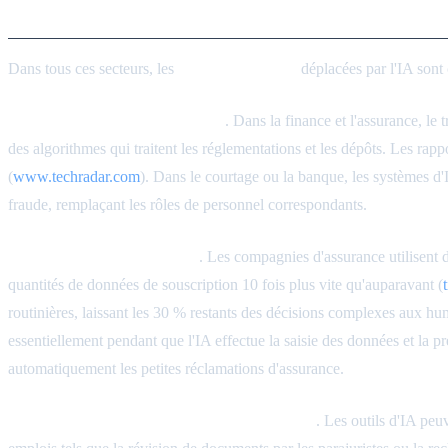
Tendances d'automatisation au 
Dans tous ces secteurs, les
tâches spécifiques
déplacées par l'IA sont 
Analyse et reporting de données
. Dans la finance et l'assurance, le
des algorithmes qui traitent les réglementations et les dépôts. Les rapp
(
www.techradar.com
). Dans le courtage ou la banque, les systèmes d'
fraude, remplaçant les rôles de personnel correspondants.
Souscription et réclamations
. Les compagnies d'assurance utilisent 
quantités de données de souscription 10 fois plus vite qu'auparavant (
routinières, laissant les 30 % restants des décisions complexes aux h
essentiellement pendant que l'IA effectue la saisie des données et la p
automatiquement les petites réclamations d'assurance.
Recherche juridique et examen de documents
. Les outils d'IA peu