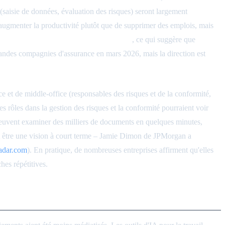
s (saisie de données, évaluation des risques) seront largement
augmenter la productivité plutôt que de supprimer des emplois, mais
réclamations et la détection des fraudes
, ce qui suggère que
randes compagnies d'assurance en mars 2026, mais la direction est
ce et de middle-office (responsables des risques et de la conformité,
s rôles dans la gestion des risques et la conformité pourraient voir
 peuvent examiner des milliers de documents en quelques minutes,
eut être une vision à court terme – Jamie Dimon de JPMorgan a
adar.com
). En pratique, de nombreuses entreprises affirment qu'elles
hes répétitives.