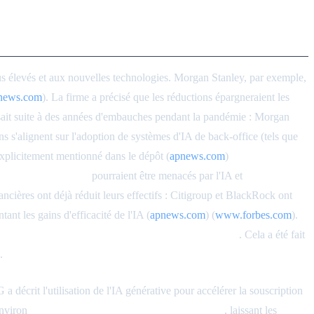
us élevés et aux nouvelles technologies. Morgan Stanley, par exemple,
news.com
). La firme a précisé que les réductions épargneraient les
isait suite à des années d'embauches pendant la pandémie : Morgan
 s'alignent sur l'adoption de systèmes d'IA de back-office (tels que
explicitement mentionné dans le dépôt (
apnews.com
)
 d'emplois bancaires
pourraient être menacés par l'IA et
nancières ont déjà réduit leurs effectifs : Citigroup et BlackRock ont
t les gains d'efficacité de l'IA (
apnews.com
) (
www.forbes.com
).
 l'intelligence artificielle les avait rendus inutiles »
. Cela a été fait
.
décrit l'utilisation de l'IA générative pour accélérer la souscription
environ
70 % du travail de souscription standard
, laissant les