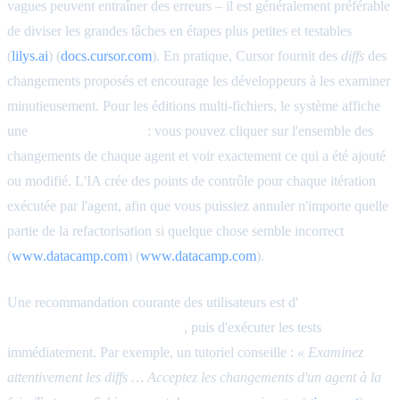
vagues peuvent entraîner des erreurs – il est généralement préférable
de diviser les grandes tâches en étapes plus petites et testables
(
lilys.ai
) (
docs.cursor.com
). En pratique, Cursor fournit des
diffs
des
changements proposés et encourage les développeurs à les examiner
minutieusement. Pour les éditions multi-fichiers, le système affiche
une
vue de
diff
agrégée
: vous pouvez cliquer sur l'ensemble des
changements de chaque agent et voir exactement ce qui a été ajouté
ou modifié. L'IA crée des points de contrôle pour chaque itération
exécutée par l'agent, afin que vous puissiez annuler n'importe quelle
partie de la refactorisation si quelque chose semble incorrect
(
www.datacamp.com
) (
www.datacamp.com
).
Une recommandation courante des utilisateurs est d'
accepter les
changements agent par agent
, puis d'exécuter les tests
immédiatement. Par exemple, un tutoriel conseille :
« Examinez
attentivement les
diffs
… Acceptez les changements d'un agent à la