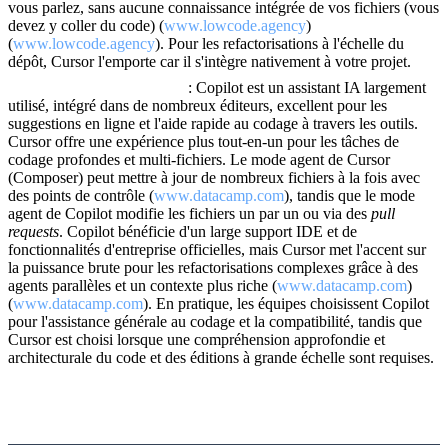
vous parlez, sans aucune connaissance intégrée de vos fichiers (vous
devez y coller du code) (
www.lowcode.agency
)
(
www.lowcode.agency
). Pour les refactorisations à l'échelle du
dépôt, Cursor l'emporte car il s'intègre nativement à votre projet.
Cursor vs GitHub Copilot
: Copilot est un assistant IA largement
utilisé, intégré dans de nombreux éditeurs, excellent pour les
suggestions en ligne et l'aide rapide au codage à travers les outils.
Cursor offre une expérience plus tout-en-un pour les tâches de
codage profondes et multi-fichiers. Le mode agent de Cursor
(Composer) peut mettre à jour de nombreux fichiers à la fois avec
des points de contrôle (
www.datacamp.com
), tandis que le mode
agent de Copilot modifie les fichiers un par un ou via des
pull
requests
. Copilot bénéficie d'un large support IDE et de
fonctionnalités d'entreprise officielles, mais Cursor met l'accent sur
la puissance brute pour les refactorisations complexes grâce à des
agents parallèles et un contexte plus riche (
www.datacamp.com
)
(
www.datacamp.com
). En pratique, les équipes choisissent Copilot
pour l'assistance générale au codage et la compatibilité, tandis que
Cursor est choisi lorsque une compréhension approfondie et
architecturale du code et des éditions à grande échelle sont requises.
Conclusion