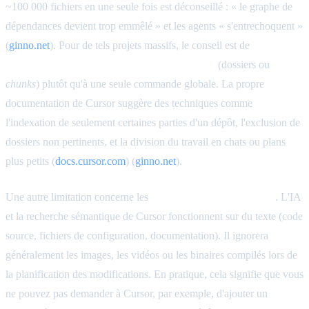
~100 000 fichiers en une seule fois est déconseillé : « le graphe de
dépendances devient trop emmêlé » et les agents « s'entrechoquent »
(
ginno.net
). Pour de tels projets massifs, le conseil est de
limiter les
changements à des sous-ensembles plus petits
(dossiers ou
chunks
) plutôt qu'à une seule commande globale. La propre
documentation de Cursor suggère des techniques comme
l'indexation de seulement certaines parties d'un dépôt, l'exclusion de
dossiers non pertinents, et la division du travail en chats ou plans
plus petits (
docs.cursor.com
) (
ginno.net
).
Une autre limitation concerne les
actifs binaires ou non-code
. L'IA
et la recherche sémantique de Cursor fonctionnent sur du texte (code
source, fichiers de configuration, documentation). Il ignorera
généralement les images, les vidéos ou les binaires compilés lors de
la planification des modifications. En pratique, cela signifie que vous
ne pouvez pas demander à Cursor, par exemple, d'ajouter un