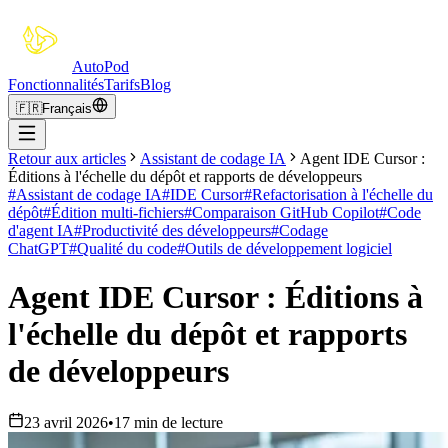
Auto
Pod
Fonctionnalités
Tarifs
Blog
🇫🇷
Français
Retour aux articles
Assistant de codage IA
Agent IDE Cursor :
Éditions à l'échelle du dépôt et rapports de développeurs
#
Assistant de codage IA
#
IDE Cursor
#
Refactorisation à l'échelle du
dépôt
#
Édition multi-fichiers
#
Comparaison GitHub Copilot
#
Code
d'agent IA
#
Productivité des développeurs
#
Codage
ChatGPT
#
Qualité du code
#
Outils de développement logiciel
Agent IDE Cursor : Éditions à
l'échelle du dépôt et rapports
de développeurs
23 avril 2026
•
17 min de lecture