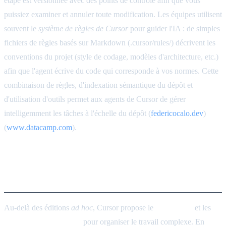
étape est versionnée avec des points de contrôle afin que vous
puissiez examiner et annuler toute modification. Les équipes utilisent
souvent le
système de règles de Cursor
pour guider l'IA : de simples
fichiers de règles basés sur Markdown (.cursor/rules/) décrivent les
conventions du projet (style de codage, modèles d'architecture, etc.)
afin que l'agent écrive du code qui corresponde à vos normes. Cette
combinaison de règles, d'indexation sémantique du dépôt et
d'utilisation d'outils permet aux agents de Cursor de gérer
intelligemment les tâches à l'échelle du dépôt (
federicocalo.dev
)
(
www.datacamp.com
).
Agents pour la planification et
l'exécution
Au-delà des éditions
ad hoc
, Cursor propose le
Mode Plan
et les
Agents en arrière-plan
pour organiser le travail complexe. En