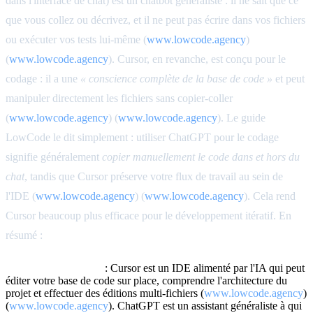
dans l'interface de chat) est un chatbot généraliste : il ne sait que ce
que vous collez ou décrivez, et il ne peut pas écrire dans vos fichiers
ou exécuter vos tests lui-même (
www.lowcode.agency
)
(
www.lowcode.agency
). Cursor, en revanche, est conçu pour le
codage : il a une
« conscience complète de la base de code »
et peut
manipuler directement les fichiers sans copier-coller
(
www.lowcode.agency
) (
www.lowcode.agency
). Le guide
LowCode le dit simplement : utiliser ChatGPT pour le codage
signifie généralement
copier manuellement le code dans et hors du
chat
, tandis que Cursor préserve votre flux de travail au sein de
l'IDE (
www.lowcode.agency
) (
www.lowcode.agency
). Cela rend
Cursor beaucoup plus efficace pour le développement itératif. En
résumé :
Cursor vs ChatGPT
: Cursor est un IDE alimenté par l'IA qui peut
éditer votre base de code sur place, comprendre l'architecture du
projet et effectuer des éditions multi-fichiers (
www.lowcode.agency
)
(
www.lowcode.agency
). ChatGPT est un assistant généraliste à qui