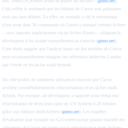
fois. Testez ces fichiers avant de passer au suivant »
(
ginno.net
).
Cela reflète le sentiment que les éditions de Cursor sont puissantes
mais pas sans défauts. En effet, un exemple a cité le renommage
d'une prop dans 50 composants où Cursor a manqué certains fichiers
– ceux importés implicitement via un fichier d'index – obligeant le
développeur à les ajouter manuellement au contexte (
ginno.net
).
Cette étude suggère que l'analyse basée sur des modèles de Cursor
peut occasionnellement manquer des références indirectes à moins
que l'invite ne les inclue explicitement.
Du côté positif, de nombreux utilisateurs trouvent que Cursor
accélère considérablement les refactorisations et les tâches multi-
fichiers. Par exemple, un développeur a rapporté avoir réduit une
refactorisation de deux jours (plus de 150 fichiers) à 20 minutes
grâce aux éditions multi-fichiers (
ginno.net
). Les enquêtes
d'évaluation (par exemple sur G2) notent qu'une grande majorité des
utilisateurs de Cursor déclarent que la refactorisation multi-fichiers