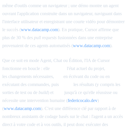
même d'outils comme un navigateur ; une démo montre un agent
ouvrant l'application construite dans un navigateur, naviguant dans
l'interface utilisateur et enregistrant une courte vidéo pour démontrer
le succès (
www.datacamp.com
). En pratique, Cursor affirme que
plus de 30 % des
pull requests
fusionnées dans une entreprise
provenaient de ces agents automatisés (
www.datacamp.com
).
Que ce soit en mode Agent, Chat ou Édition, l'IA de Cursor
fonctionne en boucle : elle
observe
l'état actuel du projet,
planifie
les changements nécessaires,
agit
en écrivant du code ou en
exécutant des commandes, puis
évalue
les résultats (y compris les
sorties de test ou de
build
) et
itère
jusqu'à ce qu'elle réussisse ou
nécessite une intervention humaine (
federicocalo.dev
)
(
www.datacamp.com
). C'est une différence clé par rapport à de
nombreux assistants de codage basés sur le chat : l'agent a un accès
direct à votre code et à vos outils, il peut donc exécuter des