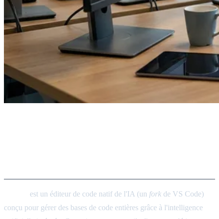
Agent IDE Cursor : Éditions à
l'échelle du dépôt et rapports
de développeurs
Cursor
est un éditeur de code natif de l'IA (un
fork
de VS Code)
conçu pour gérer des bases de code entières grâce à l'intelligence