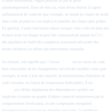
d'outils inhabituelle, l'agent pourrait ne pas le gérer
automatiquement. Dans de tels cas, vous devez fournir à l'agent
suffisamment de contexte (par exemple, en listant les étapes de
build
dans votre
prompt
ou vos règles) et planifier des étapes plus petites.
En général, Cursor fonctionne mieux lorsque votre code est dans des
fichiers texte sur disque et peut être construit/testé depuis la CLI ;
des pipelines de
build
très complexes pourraient nécessiter des
invites itératives ou même une intervention manuelle.
En résumé, cela signifie que : Cursor
excelle
sur les bases de code
bien structurées où les changements suivent des modèles clairs (par
exemple, la mise à jour des imports, la refactorisation d'idiomes de
code courants, ou l'ajout de composants
boilerplate
). Il est
moins
adapté
aux tâches impliquant des dépendances cachées ou
implicites (comme un graphe d'objets connecté uniquement par le
comportement d'exécution, ou des composants enregistrés
dynamiquement) ou pour les données non-code. La meilleure