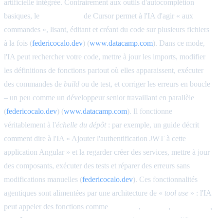
artificielle intégrée. Contrairement aux outils d'autocomplétion
basiques, le
Mode Agent
de Cursor permet à l'IA d'agir « aux
commandes », lisant, éditant et créant du code sur plusieurs fichiers
à la fois (
federicocalo.dev
) (
www.datacamp.com
). Dans ce mode,
l'IA peut rechercher votre code, mettre à jour les imports, modifier
les définitions de fonctions partout où elles apparaissent, exécuter
des commandes de
build
ou de test, et corriger les erreurs en boucle
– un peu comme un développeur senior travaillant en parallèle
(
federicocalo.dev
) (
www.datacamp.com
). Il fonctionne
véritablement à l'
échelle du dépôt
: par exemple, un guide décrit
comment dire à l'IA « Ajouter l'authentification JWT à cette
application Angular » et la regarder créer des services, mettre à jour
des composants, exécuter des tests et réparer des erreurs sans
modifications manuelles (
federicocalo.dev
). Ces fonctionnalités
agentiques sont alimentées par une architecture de «
tool use
» : l'IA
peut appeler des fonctions comme
read_file
,
edit_file
,
search_files
,